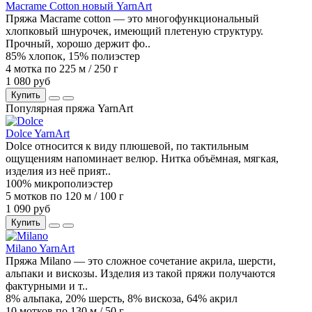
Macrame Cotton новый YarnArt
Пряжа Macrame cotton — это многофункциональный
хлопковый шнурочек, имеющий плетеную структуру.
Прочный, хорошо держит фо..
85% хлопок, 15% полиэстер
4 мотка по 225 м / 250 г
1 080 руб
Купить
Популярная пряжа YarnArt
Dolce YarnArt
Dolce относится к виду плюшевой, по тактильным
ощущениям напоминает велюр. Нитка объёмная, мягкая,
изделия из неё прият..
100% микрополиэстер
5 мотков по 120 м / 100 г
1 090 руб
Купить
Milano YarnArt
Пряжа Milano — это сложное сочетание акрила, шерсти,
альпаки и вискозы. Изделия из такой пряжи получаются
фактурными и т..
8% альпака, 20% шерсть, 8% вискоза, 64% акрил
10 мотков по 130 м / 50 г