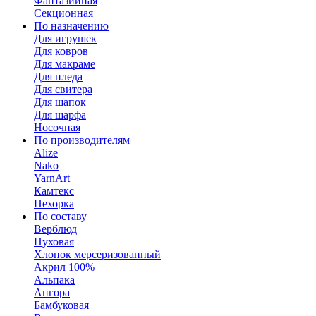
Фантазийная
Секционная
По назначению
Для игрушек
Для ковров
Для макраме
Для пледа
Для свитера
Для шапок
Для шарфа
Носочная
По производителям
Alize
Nako
YarnArt
Камтекс
Пехорка
По составу
Верблюд
Пуховая
Хлопок мерсеризованный
Акрил 100%
Альпака
Ангора
Бамбуковая