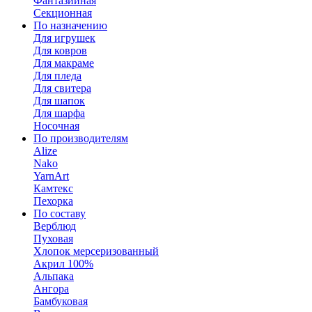
Фантазийная
Секционная
По назначению
Для игрушек
Для ковров
Для макраме
Для пледа
Для свитера
Для шапок
Для шарфа
Носочная
По производителям
Alize
Nako
YarnArt
Камтекс
Пехорка
По составу
Верблюд
Пуховая
Хлопок мерсеризованный
Акрил 100%
Альпака
Ангора
Бамбуковая