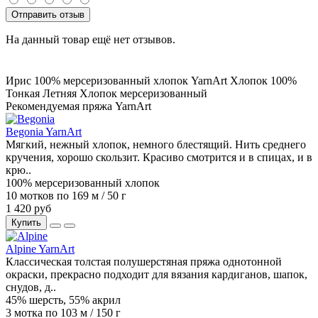
Отправить отзыв
На данный товар ещё нет отзывов.
Ирис
100% мерсеризованный хлопок
YarnArt
Хлопок 100%
Тонкая
Летняя
Хлопок мерсеризованный
Рекомендуемая пряжа YarnArt
Begonia YarnArt
Мягкий, нежный хлопок, немного блестящий. Нить среднего
кручения, хорошо скользит. Красиво смотрится и в спицах, и в
крю..
100% мерсеризованный хлопок
10 мотков по 169 м / 50 г
1 420 руб
Купить
Alpine YarnArt
Классическая толстая полушерстяная пряжа однотонной
окраски, прекрасно подходит для вязания кардиганов, шапок,
снудов, д..
45% шерсть, 55% акрил
3 мотка по 103 м / 150 г