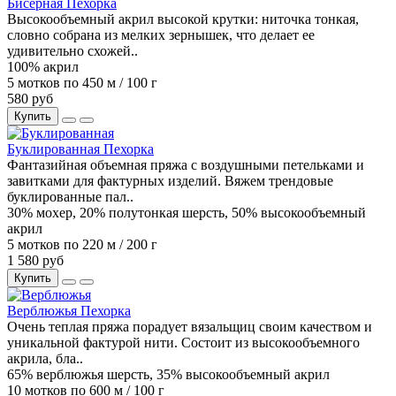
Бисерная Пехорка
Высокообъемный акрил высокой крутки: ниточка тонкая,
словно собрана из мелких зернышек, что делает ее
удивительно схожей..
100% акрил
5 мотков по 450 м / 100 г
580 руб
Купить
Буклированная Пехорка
Фантазийная объемная пряжа с воздушными петельками и
завитками для фактурных изделий. Вяжем трендовые
буклированные пал..
30% мохер, 20% полутонкая шерсть, 50% высокообъемный
акрил
5 мотков по 220 м / 200 г
1 580 руб
Купить
Верблюжья Пехорка
Очень теплая пряжа порадует вязальщиц своим качеством и
уникальной фактурой нити. Состоит из высокообъемного
акрила, бла..
65% верблюжья шерсть, 35% высокообъемный акрил
10 мотков по 600 м / 100 г