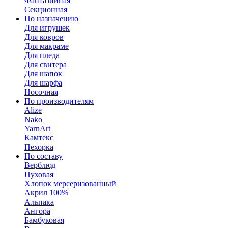
Фантазийная
Секционная
По назначению
Для игрушек
Для ковров
Для макраме
Для пледа
Для свитера
Для шапок
Для шарфа
Носочная
По производителям
Alize
Nako
YarnArt
Камтекс
Пехорка
По составу
Верблюд
Пуховая
Хлопок мерсеризованный
Акрил 100%
Альпака
Ангора
Бамбуковая