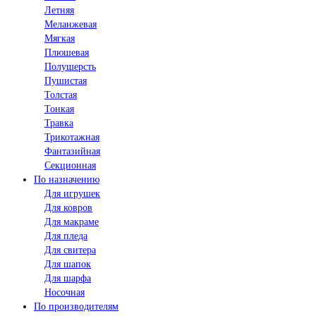
Летняя
Меланжевая
Мягкая
Плюшевая
Полушерсть
Пушистая
Толстая
Тонкая
Травка
Трикотажная
Фантазийная
Секционная
По назначению
Для игрушек
Для ковров
Для макраме
Для пледа
Для свитера
Для шапок
Для шарфа
Носочная
По производителям