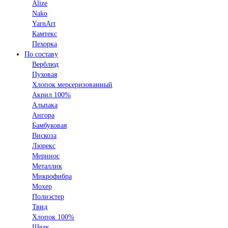
Alize
Nako
YarnArt
Камтекс
Пехорка
По составу
Верблюд
Пуховая
Хлопок мерсеризованный
Акрил 100%
Альпака
Ангора
Бамбуковая
Вискоза
Люрекс
Меринос
Металлик
Микрофибра
Мохер
Полиэстер
Твид
Хлопок 100%
Шелк