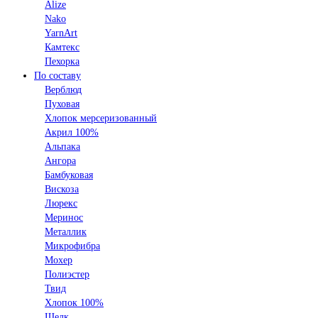
Alize
Nako
YarnArt
Камтекс
Пехорка
По составу
Верблюд
Пуховая
Хлопок мерсеризованный
Акрил 100%
Альпака
Ангора
Бамбуковая
Вискоза
Люрекс
Меринос
Металлик
Микрофибра
Мохер
Полиэстер
Твид
Хлопок 100%
Шелк