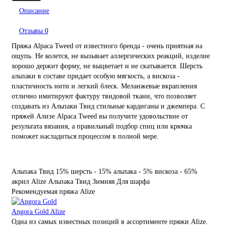
Описание
Отзывы
0
Пряжа Alpaca Tweed от известного бренда - очень приятная на
ощупь. Не колется, не вызывает аллергических реакций, изделие
хорошо держит форму, не выцветает и не скатывается. Шерсть
альпаки в составе придает особую мягкость, а вискоза -
пластичность нити и легкий блеск. Меланжевые вкрапления
отлично имитируют фактуру твидовой ткани, что позволяет
создавать из Альпаки Твид стильные кардиганы и джемпера. С
пряжей Ализе Alpaca Tweed вы получите удовольствие от
результата вязания, а правильный подбор спиц или крючка
поможет насладиться процессом в полной мере.
Альпака Твид
15% шерсть - 15% альпака - 5% вискоза - 65%
акрил
Alize
Альпака
Твид
Зимняя
Для шарфа
Рекомендуемая пряжа Alize
Angora Gold Alize
Одна из самых известных позиций в ассортименте пряжи Alize.