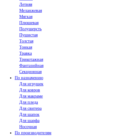
Летняя
Меланжевая
Мягкая
Плюшевая
Полушерсть
Пушистая
Толстая
Тонкая
Травка
Трикотажная
Фантазийная
Секционная
По назначению
Для игрушек
Для ковров
Для макраме
Для пледа
Для свитера
Для шапок
Для шарфа
Носочная
По производителям